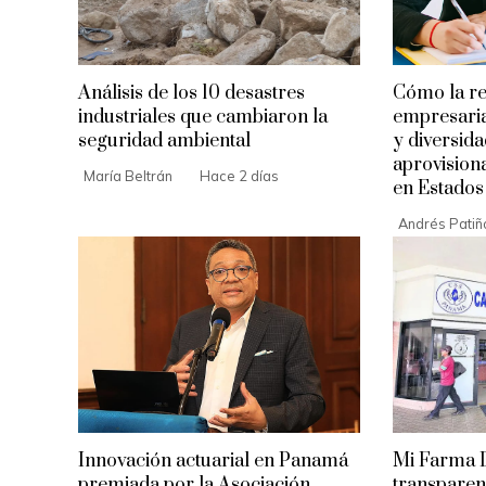
Análisis de los 10 desastres
Cómo la re
industriales que cambiaron la
empresaria
seguridad ambiental
y diversid
aprovision
María Beltrán
Hace 2 días
en Estados
Andrés Patiñ
Innovación actuarial en Panamá
Mi Farma Di
premiada por la Asociación
transparenc