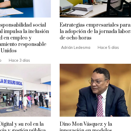
sponsabilidad social
Estrategias empresariales para
l impulsa la inclusión
la adopción de la jornada labor
ad en empleo y
de ocho horas
amiento responsable
Adrián Ledesma
Hace 5 días
 Unidos
o
Hace 3 días
gital y su rol en la
Dino Mon Vásquez y la
ia y gestión pública
innovación en modelos