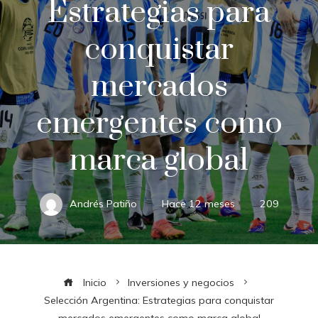
Estrategias para
conquistar
mercados
emergentes como
marca global
Andrés Patiño
Hace 12 meses
209
Inicio
Inversiones y negocios
Selección Argentina: Estrategias para conquistar
mercados emergentes como marca global