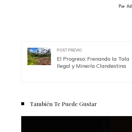
Por A
POST PREVIO
El Progreso: Frenando la Tala
Ilegal y Minería Clandestina
También Te Puede Gustar