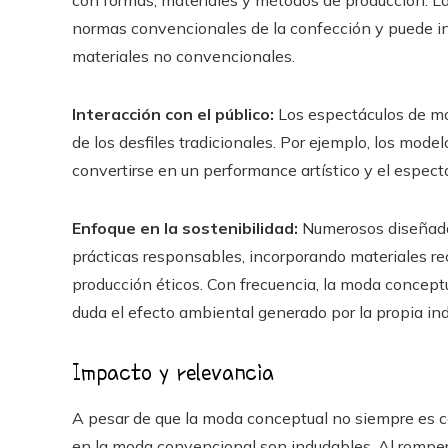
con formas, materiales y métodos de producción. La
normas convencionales de la confección y puede inc
materiales no convencionales.
Interacción con el público:
Los espectáculos de m
de los desfiles tradicionales. Por ejemplo, los mode
convertirse en un performance artístico y el especta
Enfoque en la sostenibilidad:
Numerosos diseñador
prácticas responsables, incorporando materiales re
producción éticos. Con frecuencia, la moda concept
duda el efecto ambiental generado por la propia ind
Impacto y relevancia
A pesar de que la moda conceptual no siempre es co
en la moda convencional son indudables. Al romper