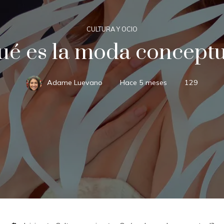
CULTURA Y OCIO
ué es la moda conceptu
Adame Luevano
Hace 5 meses
129