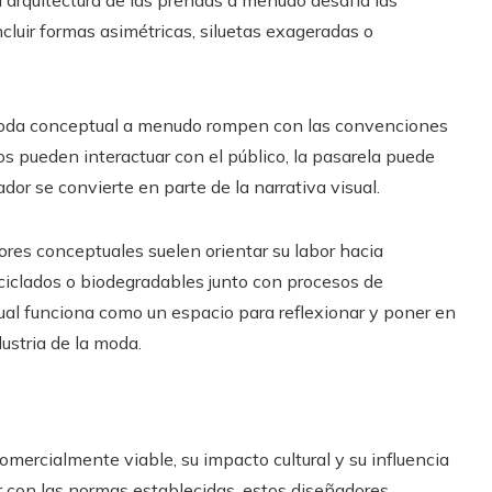
 arquitectura de las prendas a menudo desafía las
luir formas asimétricas, siluetas exageradas o
oda conceptual a menudo rompen con las convenciones
los pueden interactuar con el público, la pasarela puede
dor se convierte en parte de la narrativa visual.
es conceptuales suelen orientar su labor hacia
ciclados o biodegradables junto con procesos de
ual funciona como un espacio para reflexionar y poner en
ustria de la moda.
mercialmente viable, su impacto cultural y su influencia
 con las normas establecidas, estos diseñadores