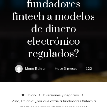
fundadores
fintech a modelos
de dinero
electrónico
regulados?
María Beltrán
Hace 3 meses
122
Inicio
Inversiones y negocios
Vilna, Lituania: ¿por qué atrae a fundadores fintech a
modelos de dinero electrónico regulados?