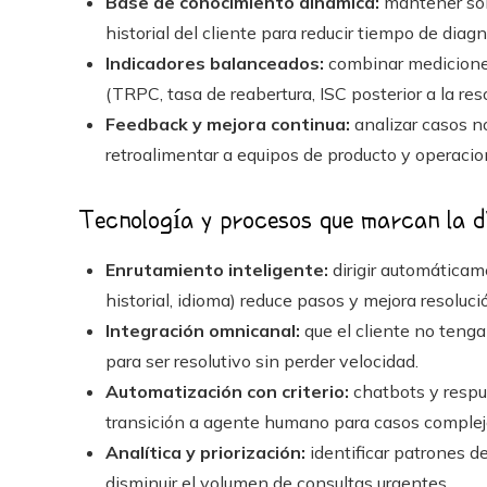
Base de conocimiento dinámica:
mantener solu
historial del cliente para reducir tiempo de diagn
Indicadores balanceados:
combinar mediciones
(TRPC, tasa de reabertura, ISC posterior a la reso
Feedback y mejora continua:
analizar casos no
retroalimentar a equipos de producto y operacio
Tecnología y procesos que marcan la d
Enrutamiento inteligente:
dirigir automáticame
historial, idioma) reduce pasos y mejora resoluci
Integración omnicanal:
que el cliente no tenga
para ser resolutivo sin perder velocidad.
Automatización con criterio:
chatbots y respu
transición a agente humano para casos complej
Analítica y priorización:
identificar patrones de
disminuir el volumen de consultas urgentes.