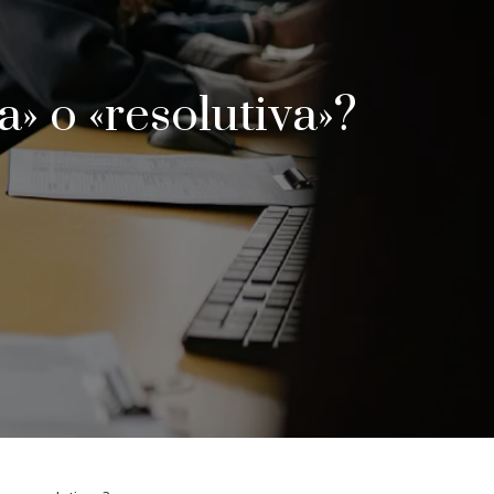
a» o «resolutiva»?