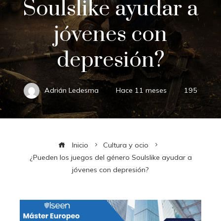
Soulslike ayudar a
jóvenes con
depresión?
Adrián Ledesma
Hace 11 meses
195
Inicio
Cultura y ocio
¿Pueden los juegos del género Soulslike ayudar a
jóvenes con depresión?