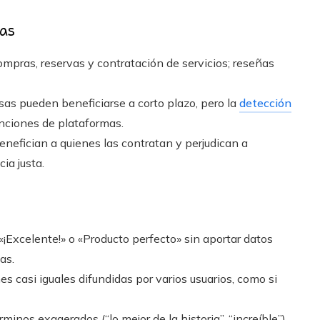
sas
mpras, reservas y contratación de servicios; reseñas
as pueden beneficiarse a corto plazo, pero la
detección
nciones de plataformas.
nefician a quienes las contratan y perjudican a
ia justa.
Excelente!» o «Producto perfecto» sin aportar datos
as.
s casi iguales difundidas por varios usuarios, como si
inos exagerados (“lo mejor de la historia”, “increíble”)