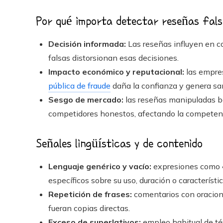
Por qué importa detectar reseñas fal
Decisión informada:
Las reseñas influyen en co
falsas distorsionan esas decisiones.
Impacto económico y reputacional:
las empres
pública de fraude
daña la confianza y genera sa
Sesgo de mercado:
las reseñas manipuladas be
competidores honestos, afectando la competenc
Señales lingüísticas y de contenido
Lenguaje genérico y vacío:
expresiones como «¡
específicos sobre su uso, duración o característic
Repetición de frases:
comentarios con oracione
fueran copias directas.
Exceso de superlativos:
empleo habitual de térm