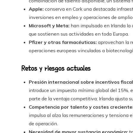
combinación de talento disponible, un sistema fi
Apple:
conserva en Cork una destacada infraestru
inversiones en empleo y operaciones de amplio
Microsoft y Meta:
han impulsado en Irlanda la 
que sostienen sus actividades en toda Europa.
Pfizer y otras farmacéuticas:
aprovechan la re
operaciones europeas vinculadas a biotecnología
Retos y riesgos actuales
Presión internacional sobre incentivos fiscal
introduce un impuesto mínimo global del 15%, 
parte de la ventaja competitiva; Irlanda ajusta s
Competencia por talento y costes creciente
impulsa al alza las remuneraciones y tensiona el
de operación.
Necesidad de mayor sustancia económica:
ta