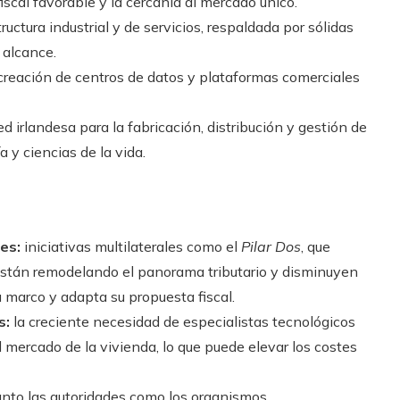
scal favorable y la cercanía al mercado único.
ctura industrial y de servicios, respaldada por sólidas
 alcance.
creación de centros de datos y plataformas comerciales
d irlandesa para la fabricación, distribución y gestión de
 y ciencias de la vida.
es:
iniciativas multilaterales como el
Pilar Dos
, que
están remodelando el panorama tributario y disminuyen
u marco y adapta su propuesta fiscal.
s:
la creciente necesidad de especialistas tecnológicos
 mercado de la vivienda, lo que puede elevar los costes
nto las autoridades como los organismos