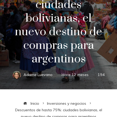
ciudades
bolivianas, el
nuevo destino de
compras para
argentinos
Adame Luevano
Hace 12 meses
194
Inicio
Inversiones y negocios
Descuentos de hasta 75%: ciudades bolivianas, el
nuevo destino de compras para argentinos