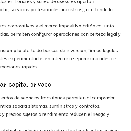
dos en Londres y su red de asesores aportan
lud, servicios profesionales, industrias), acortando la
ras corporativas y el marco impositivo británico, junto
adas, permiten configurar operaciones con certeza legal y
na amplia oferta de bancos de inversión, firmas legales,
ntes experimentados en integrar o separar unidades de
rmaciones rápidas.
ar capital privado
uerdos de servicios transitorios permiten al comprador
tras separa sistemas, suministros y contratos.
 y precios sujetos a rendimiento reducen el riesgo y
habitual es adquirir con deuda estructurada y, tras mejora