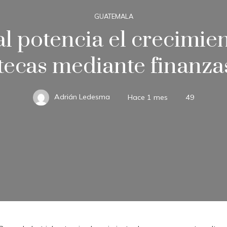
GUATEMALA
al potencia el crecimie
ecas mediante finanzas
Adrián Ledesma
Hace 1 mes
49